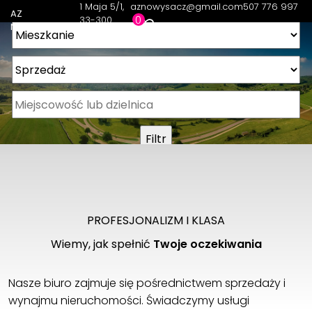
1 Maja 5/1
aznowysacz@gmail.com
507 776 997
AZ
0
33-300
Nieruchomości
Nowy Sącz
PROFESJONALIZM I KLASA
Wiemy, jak spełnić
Twoje oczekiwania
Nasze biuro zajmuje się pośrednictwem sprzedaży i
wynajmu nieruchomości. Świadczymy usługi