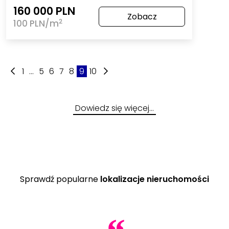
160 000 PLN
Zobacz
2
100 PLN/m
1
...
5
6
7
8
9
10
Dowiedz się więcej…
Sprawdź popularne
lokalizacje nieruchomości