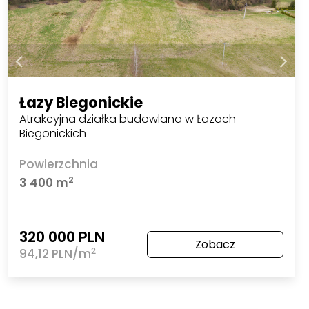
Łazy Biegonickie
Atrakcyjna działka budowlana w Łazach
Biegonickich
Powierzchnia
2
3 400 m
320 000 PLN
Zobacz
2
94,12 PLN/m