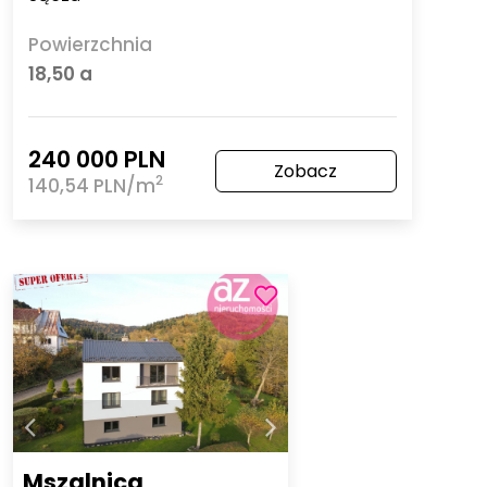
Powierzchnia
18,50 a
240 000 PLN
Zobacz
2
140,54 PLN/m
Mszalnica