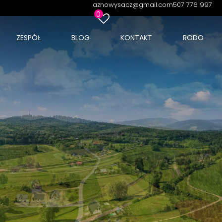
aznowysacz@gmail.com
507 776 997
0
ZESPÓŁ
BLOG
KONTAKT
RODO