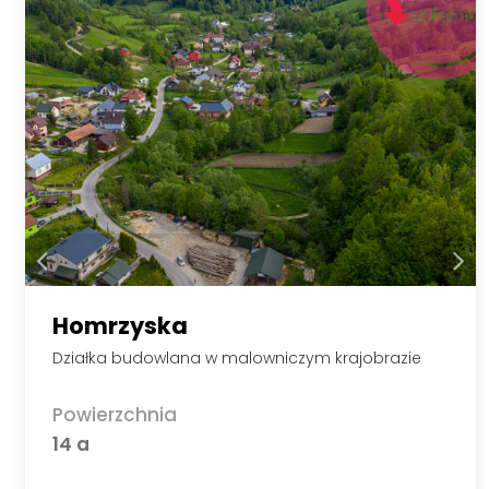
Homrzyska
Działka budowlana w malowniczym krajobrazie
Powierzchnia
14 a