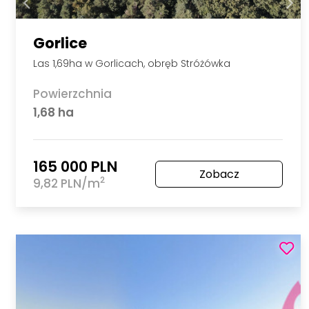
Gorlice
Las 1,69ha w Gorlicach, obręb Stróżówka
Powierzchnia
1,68 ha
165 000 PLN
Zobacz
2
9,82 PLN/m