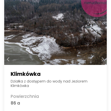
Klimkówka
Działka z dostępem do wody nad Jeziorem
Klimkówka
Powierzchnia
86 a