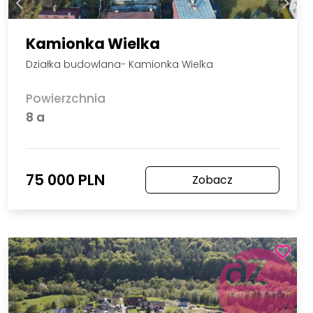
Kamionka Wielka
Działka budowlana- Kamionka Wielka
Powierzchnia
8 a
75 000 PLN
Zobacz