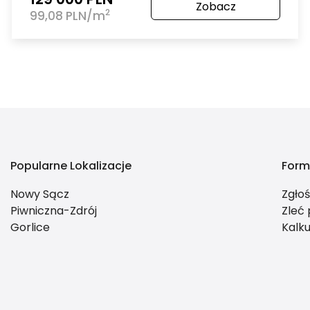
Zobacz
2
99,08 PLN/m
Popularne Lokalizacje
Form
Nowy Sącz
Zgło
Piwniczna-Zdrój
Zleć
Gorlice
Kalku