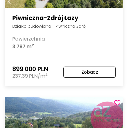
Piwniczna-Zdrój Łazy
Działka budowlana - Piwniczna Zdrój
Powierzchnia
2
3 787 m
899 000 PLN
Zobacz
2
237,39 PLN/m