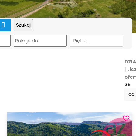
apa
Piętro…
DZIA
| Li
ofert
36
od