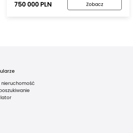
750 000 PLN
Zobacz
ularze
ś nieruchomość
 poszukiwanie
lator