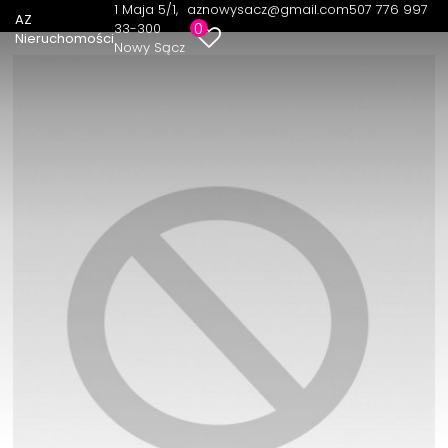
1 Maja 5/1
aznowysacz@gmail.com
507 776 997
AZ
0
33-300
Nieruchomości
Nowy Sącz