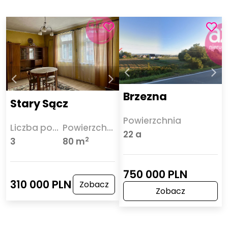
Brzezna
Stary Sącz
Powierzchnia
Liczba pokoi
Powierzchnia
22 a
2
3
80 m
750 000 PLN
310 000 PLN
Zobacz
Zobacz