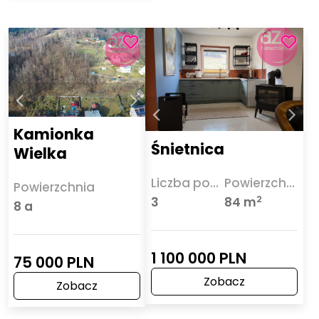
Kamionka
Śnietnica
Wielka
Liczba pokoi
Powierzchnia
Powierzchnia
2
3
84 m
8 a
1 100 000 PLN
75 000 PLN
Zobacz
Zobacz