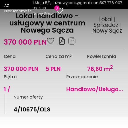
1 Maja 5/1
aznowysacz@gmail.com
507 776 997
AZ
0
33-300
Nieruchomości
Nowy Sącz
Lokal handlowo -
Lokal |
usługowy w centrum
Sprzedaż |
Nowego Sącza
Nowy Sącz
370 000 PLN
2
Cena
Cena za m
Powierzchnia
2
370 000 PLN
5 PLN
76,60 m
Piętro
Przeznaczenie
1 /
Handlowo/Usługowe
Numer oferty
4/10675/OLS