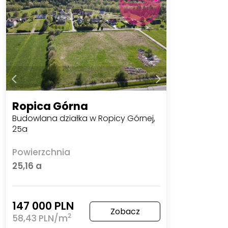
Ropica Górna
Budowlana działka w Ropicy Górnej,
25a
Powierzchnia
25,16 a
147 000 PLN
Zobacz
2
58,43 PLN/m