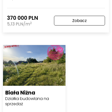
370 000 PLN
Zobacz
2
5,13 PLN/m
Biała Niżna
Działka budowlana na
sprzedaż