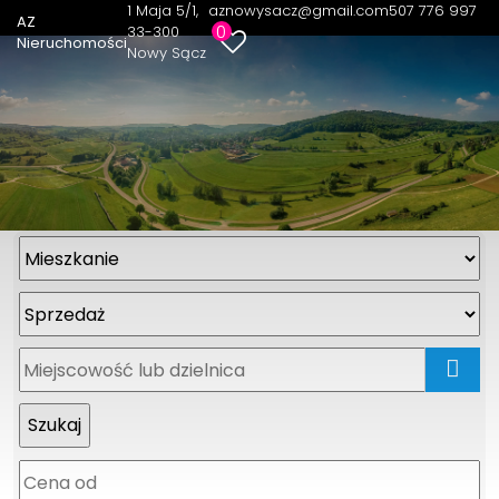
1 Maja 5/1
aznowysacz@gmail.com
507 776 997
AZ
0
33-300
Nieruchomości
Nowy Sącz
mapa