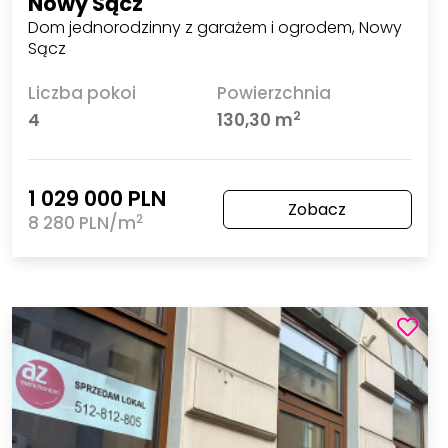
Nowy Sącz
Dom jednorodzinny z garażem i ogrodem, Nowy
Sącz
Liczba pokoi
Powierzchnia
2
4
130,30 m
1 029 000 PLN
Zobacz
2
8 280 PLN/m