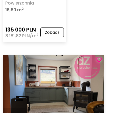
Powierzchnia
2
16,50 m
135 000 PLN
Zobacz
2
8 181,82 PLN/m