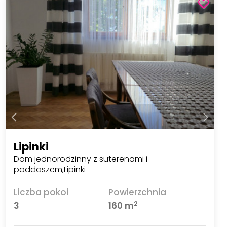
Lipinki
Dom jednorodzinny z suterenami i
poddaszem,Lipinki
Liczba pokoi
Powierzchnia
2
3
160 m