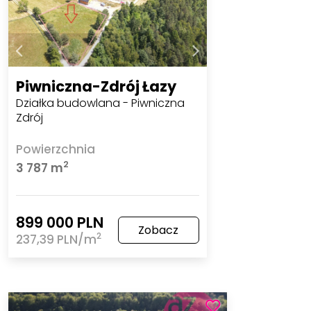
Piwniczna-Zdrój Łazy
Działka budowlana - Piwniczna
Zdrój
Powierzchnia
2
3 787 m
899 000 PLN
Zobacz
2
237,39 PLN/m