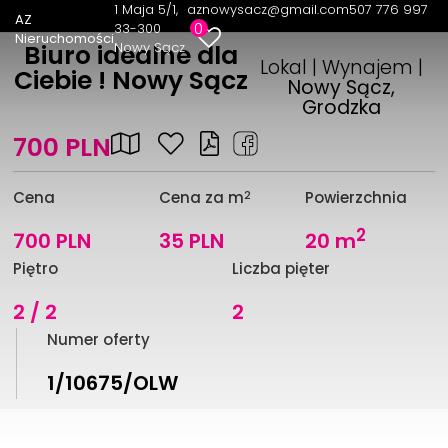
1 Maja 5/1
aznowysacz@gmail.com
507 776 997
AZ
0
33-300
Nieruchomości
Nowy Sącz
Biuro idealne dla
Lokal | Wynajem |
Ciebie ! Nowy Sącz
Nowy Sącz,
Grodzka
700 PLN
2
Cena
Cena za m
Powierzchnia
2
700 PLN
35 PLN
20 m
Piętro
Liczba pięter
2 / 2
2
Numer oferty
1/10675/OLW