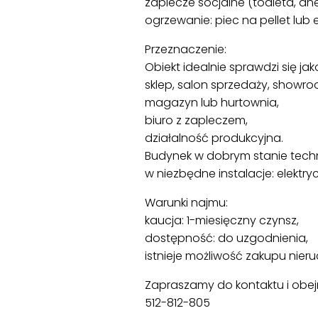
zaplecze socjalne (toaleta, an
ogrzewanie: piec na pellet lub 
Przeznaczenie:
Obiekt idealnie sprawdzi się jak
sklep, salon sprzedaży, showro
magazyn lub hurtownia,
biuro z zapleczem,
działalność produkcyjna.
Budynek w dobrym stanie tech
w niezbędne instalacje: elektr
Warunki najmu:
kaucja: 1-miesięczny czynsz,
dostępność: do uzgodnienia,
istnieje możliwość zakupu nier
Zapraszamy do kontaktu i obejr
512-812-805