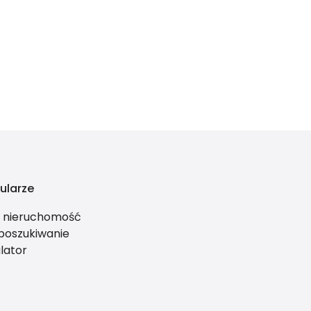
ularze
ś nieruchomość
 poszukiwanie
lator