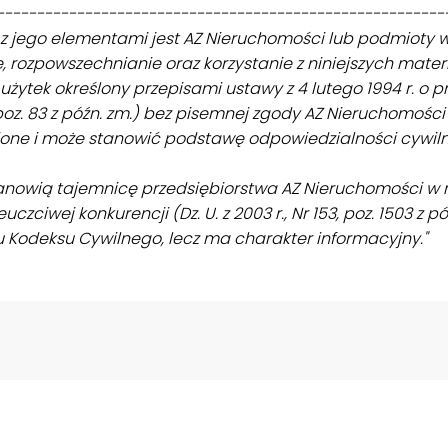
--------------------------------------------------------
 z jego elementami jest AZ Nieruchomości lub podmioty 
 rozpowszechnianie oraz korzystanie z niniejszych mater
żytek określony przepisami ustawy z 4 lutego 1994 r. o 
 poz. 83 z późn. zm.) bez pisemnej zgody AZ Nieruchomoś
one i może stanowić podstawę odpowiedzialności cywilne
tanowią tajemnicę przedsiębiorstwa AZ Nieruchomości w r
uczciwej konkurencji (Dz. U. z 2003 r., Nr 153, poz. 1503 z p
u Kodeksu Cywilnego, lecz ma charakter informacyjny."