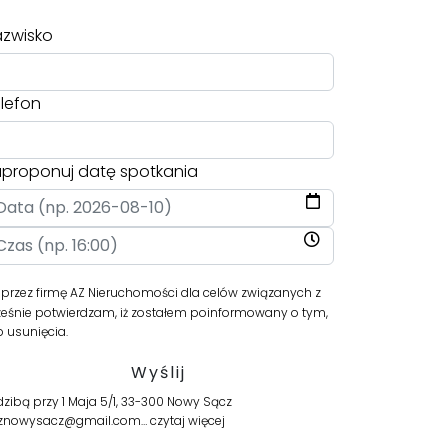
zwisko
lefon
proponuj datę spotkania
zez firmę AZ Nieruchomości dla celów związanych z
ześnie potwierdzam, iż zostałem poinformowany o tym,
b usunięcia.
ibą przy 1 Maja 5/1, 33-300 Nowy Sącz
es aznowysacz@gmail.com…
czytaj więcej