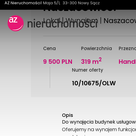
Naszacowice.
AZ Nieruchomości
1 Maja 5/1
33-300 Nowy Sącz
Lokal | Wynajem |
Naszaco
Cena
Powierzchnia
Przezn
2
9 500 PLN
319 m
Hand
Numer oferty
10/10675/OLW
Opis
Do wynajęcia budynek usługowo
Oferujemy na wynajem funkcj