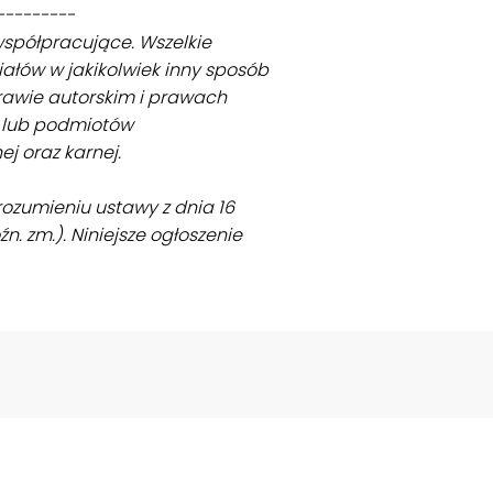
---------
współpracujące. Wszelkie
iałów w jakikolwiek inny sposób
prawie autorskim i prawach
ci lub podmiotów
j oraz karnej.
ozumieniu ustawy z dnia 16
óźn. zm.). Niniejsze ogłoszenie