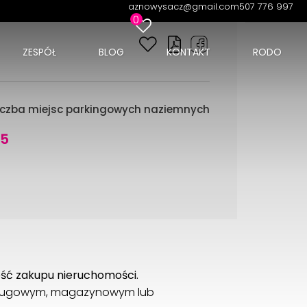
aznowysacz@gmail.com
507 776 997
0
ZESPÓŁ
BLOG
KONTAKT
RODO
iczba miejsc parkingowych naziemnych
25
ość zakupu nieruchomości.
usługowym, magazynowym lub