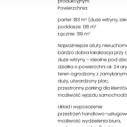
produkcyjnym.
Powierzchnia:
parter: 183 m² (duże witryny, i
poddasze: 136 m²
Łącznie: 319 m²
Najważniejsze atuty nieruchomo
bardzo dobra lokalizacja przy
duże witryny – idealne pod dz
działka o powierzchni ok. 24 ary
teren ogrodzony z zamykanym
duży, utwardzony plac,
przestronny parking dla klient
możliwość wjazdu samochodów 
Układ i wyposażenie:
przestrzeń handlowo–usługowa
możliwość wydzielenia biura,