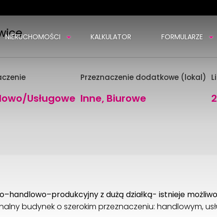
wice
NIERUCHOMOŚCI
KALKULATOR
FORMULARZE
aczenie
Przeznaczenie dodatkowe (lokal)
L
lowo/Usługowe
Inne, Biurowe
–handlowo–produkcyjny z dużą działką- istnieje możliw
onalny budynek o szerokim przeznaczeniu: handlowym, 