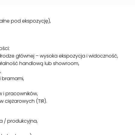
dealne pod ekspozycję),
ści:
 drodze głównej – wysoka ekspozycja i widoczność,
iałalność handlową lub showroom,
,
i bramami,
ów i pracowników,
ciężarowych (TIR).
 / produkcyjna,