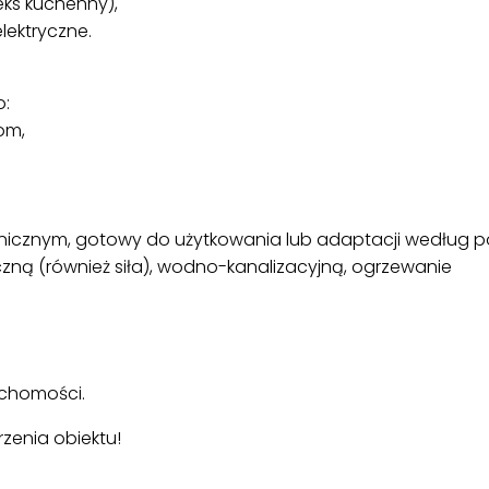
eks kuchenny),
elektryczne.
o:
om,
nicznym, gotowy do użytkowania lub adaptacji według 
yczną (również siła), wodno-kanalizacyjną, ogrzewanie
uchomości.
zenia obiektu!