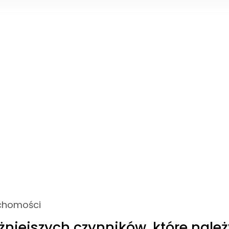
uchomości
żniejszych czynników, które nale