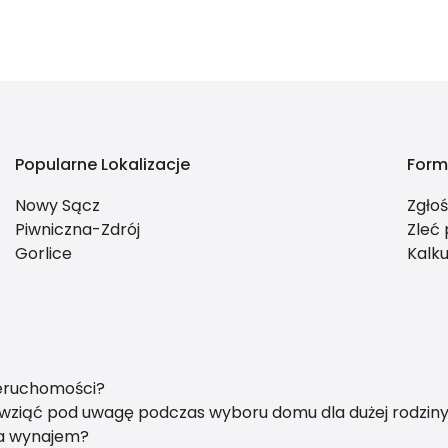
Popularne Lokalizacje
Form
Nowy Sącz
Zgło
Piwniczna-Zdrój
Zleć
Gorlice
Kalku
ieruchomości?
y wziąć pod uwagę podczas wyboru domu dla dużej rodzin
na wynajem?