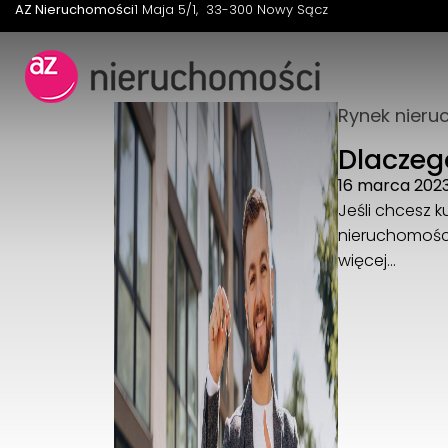
AZ Nieruchomości
1 Maja 5/1
33-300 Nowy Sącz
Rynek nieru
Dlaczeg
16 marca 202
Jeśli chcesz 
nieruchomości
więcej…