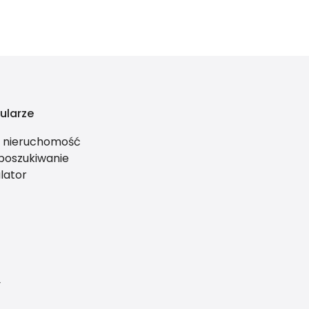
ularze
ś nieruchomość
 poszukiwanie
lator
y