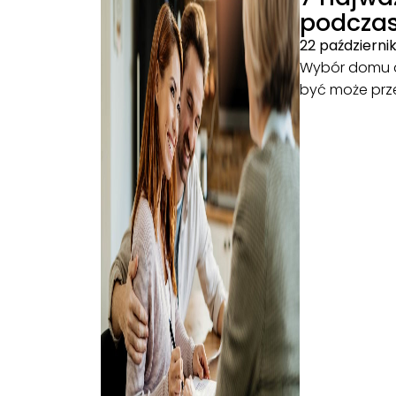
podczas
22 październi
Wybór domu d
być może prze