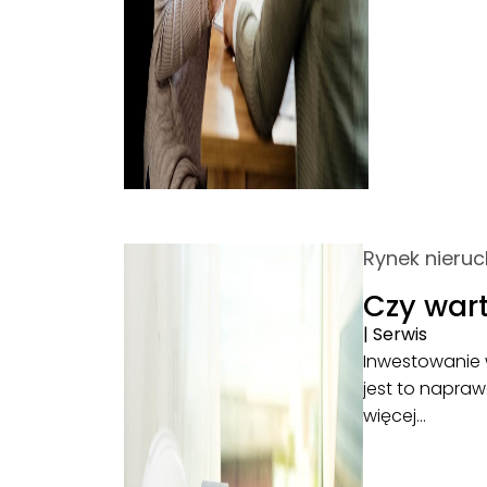
Rynek nieru
Czy war
|
Serwis
Inwestowanie w
jest to napra
więcej…