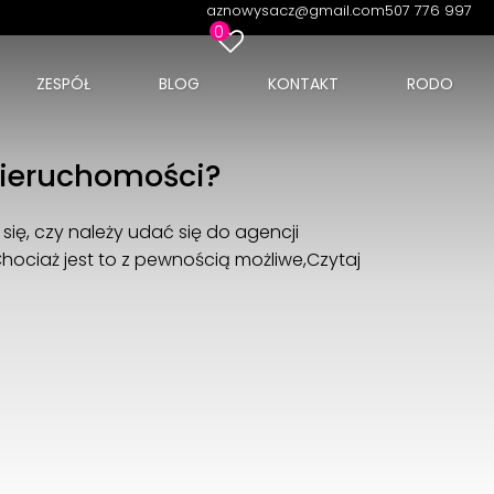
aznowysacz@gmail.com
507 776 997
0
ZESPÓŁ
BLOG
KONTAKT
RODO
 nieruchomości?
ię, czy należy udać się do agencji
ociaż jest to z pewnością możliwe,
Czytaj