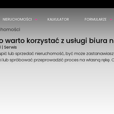
NIERUCHOMOŚCI
KALKULATOR
FORMULARZE
chomości
AZ Nieruchomości
1 Maja 5/1
o warto korzystać z usługi biura
33-300 Nowy Sącz
3
|
Serwis
507 776 997
kupić lub sprzedać nieruchomość, być może zastanawiasz s
aznowysacz@gmail.com
 lub spróbować przeprowadzić proces na własną rękę. Ch